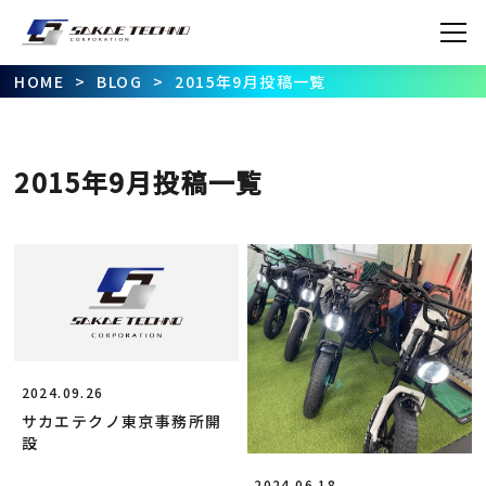
T
HOME
>
BLOG
>
2015年9月投稿一覧
AB
2015年9月投稿一覧
COM
SER
B
2024.09.26
サカエテクノ東京事務所開
設
CON
2024.06.18